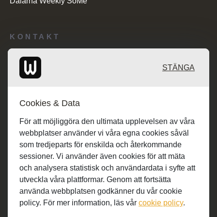
Dalarna Weekly SoMe
KONTAKT
Redaktionen: desk@maratongroup.com
STÄNGA
Kunder/Annonsering: se.sales@maratongroup.com
Cookies & Data
Jobba hos oss: work@maratongroup.com
För att möjliggöra den ultimata upplevelsen av våra
webbplatser använder vi våra egna cookies såväl
som tredjeparts för enskilda och återkommande
sessioner. Vi använder även cookies för att mäta
och analysera statistisk och användardata i syfte att
utveckla våra plattformar. Genom att fortsätta
använda webbplatsen godkänner du vår cookie
policy. För mer information, läs vår
cookie policy
.